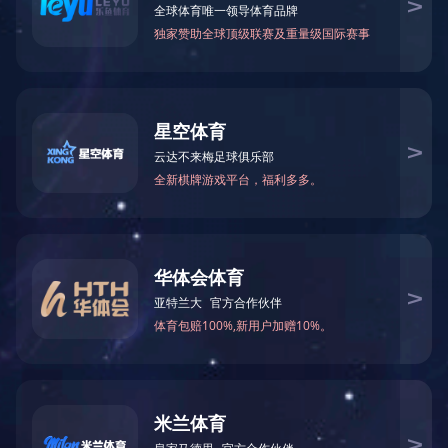
发展战略
技术领域
整体概况
发展历
智能制造及设备
国机集团是中国机械工业规模大
农林机械
院，技术领域涉及智能制造及设
重型装备
询与设计技术等众多行业，具备
展”这一目标，以战略为先导，
工程与地质装备
果产业化等有效措施，科技创新
物流装备
目前，国机集团拥有130余家
能源环保装备
余家省部级科研与服务平台。其
关键基础零部件
家，国家重点实验室6家，国家
8家，国家级产业技术创新联盟
特种材料及制品
家，省部级工程（技术）研究中心
工程咨询与设计技术
生产力促进中心6家，质检中心5
准化委员会58家。拥有包括院
科技动态
至2015年底，国机集团累计拥有专