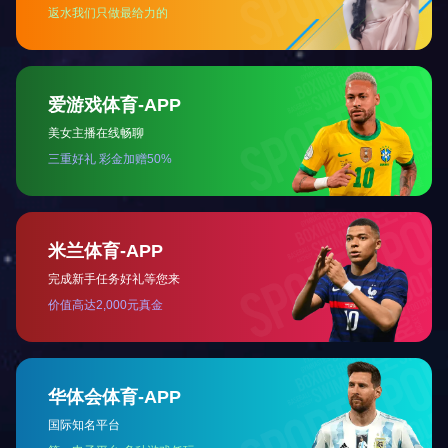
住建部
质检总局
商务部
国机集团网站群 >
英文子站群 >
装备企业
工贸企业
科研院所
中国农业机械化科学研究院集团有限
中国中元国际工程有限公司
公司
国机集团科学技术研究院有限
机械工业第六设计研究院有限公司
沈阳仪表科学研究院有限公司