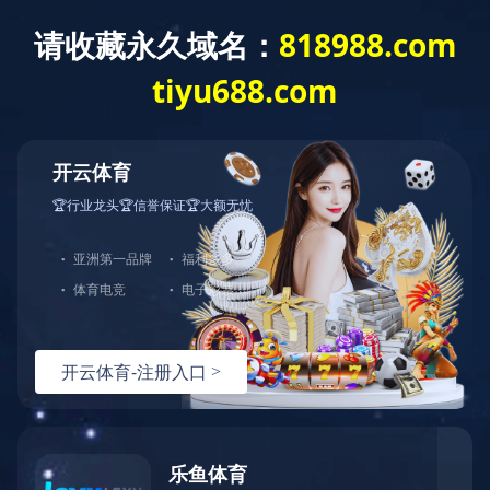
AK(中国)AK
官方网站
首页
科技创新
科技总览
科技总览
科技总览
整体概况
发展历程